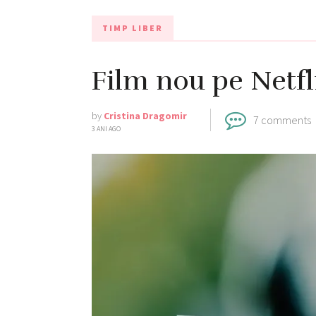
TIMP LIBER
Film nou pe Netfli
by
Cristina Dragomir
7 comments
3 ANI AGO