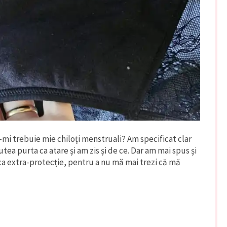
u-mi trebuie mie chiloți menstruali? Am specificat clar
utea purta ca atare și am zis și de ce. Dar am mai spus și
 ca extra-protecție, pentru a nu mă mai trezi că mă