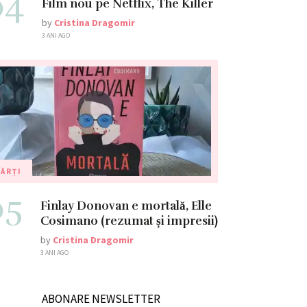
04
Film nou pe Netflix, The Killer
by
Cristina Dragomir
3 ANI AGO
ĂRȚI
05
Finlay Donovan e mortală, Elle
Cosimano (rezumat și impresii)
by
Cristina Dragomir
3 ANI AGO
ABONARE NEWSLETTER