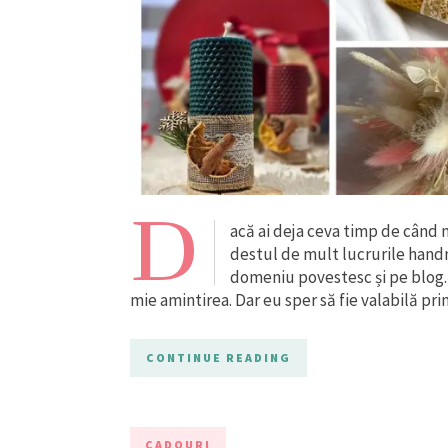
D
acă ai deja ceva timp de când 
destul de mult lucrurile hand
domeniu povestesc și pe blog. 
mie amintirea. Dar eu sper să fie valabilă pr
CONTINUE READING
CADOURI