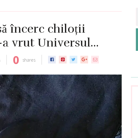
ă încerc chiloții
-a vrut Universul…
0
s
shares