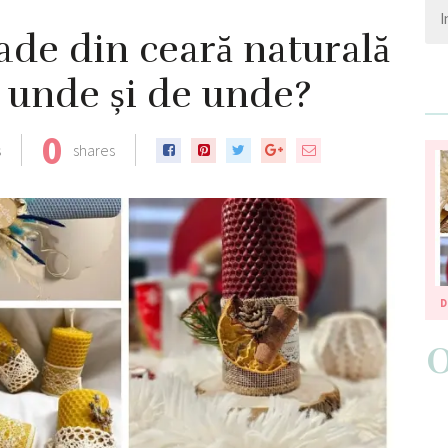
e din ceară naturală
, unde și de unde?
0
s
shares
D