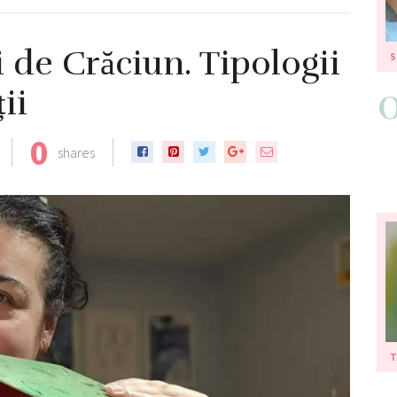
 de Crăciun. Tipologii
S
ii
0
shares
T