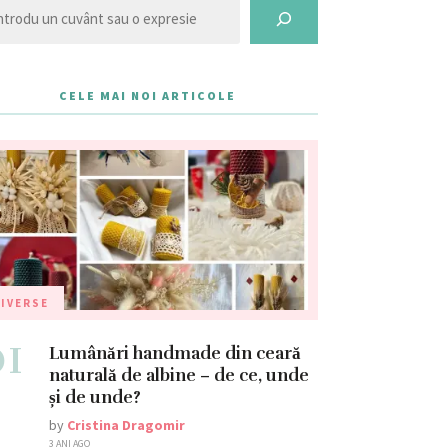
CELE MAI NOI ARTICOLE
IVERSE
01
Lumânări handmade din ceară
naturală de albine – de ce, unde
și de unde?
by
Cristina Dragomir
3 ANI AGO