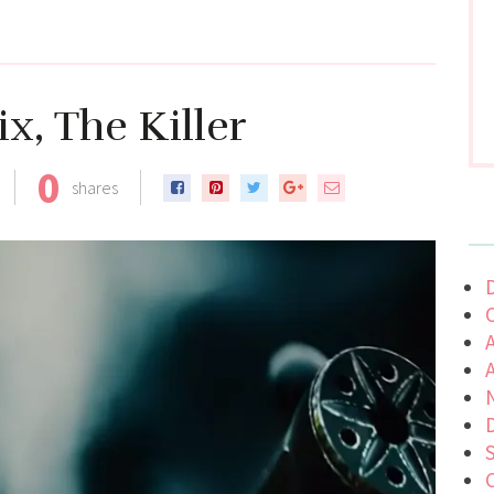
x, The Killer
0
shares
C