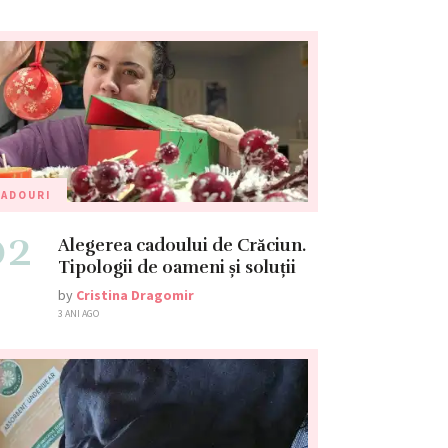
CADOURI
02
Alegerea cadoului de Crăciun.
Tipologii de oameni și soluții
by
Cristina Dragomir
3 ANI AGO