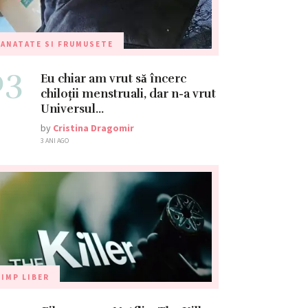
ANATATE SI FRUMUSETE
03
Eu chiar am vrut să încerc
chiloții menstruali, dar n-a vrut
Universul…
by
Cristina Dragomir
3 ANI AGO
IMP LIBER