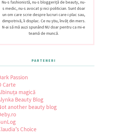
Nu-s fashionistă, nu-s bloggeriță de beauty, nu-
s medic, nu-s avocat și nici politician. Sunt doar
un om care scrie despre lucruri care-i plac sau,
dimpotrivă, îi displac. Ce nu știu, învăț din mers.
N-ai să mă auzi spunând NU doar pentru ca mi-e
teamă de muncă.
PARTENERI
Dark Passion
O Carte
Albinuța magică
Alynka Beauty Blog
Not another beauty blog
Deby.ro
SunLog
laudia’s Choice