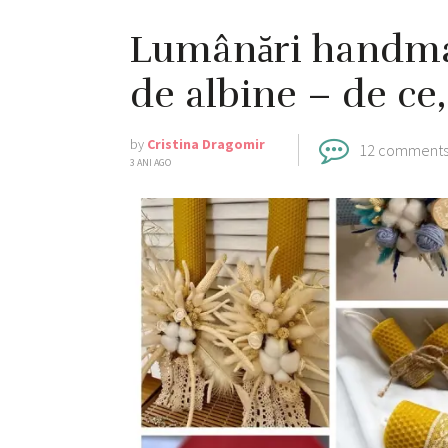
Lumânări handmad
de albine – de ce
by
Cristina Dragomir
12 comment
3 ANI AGO