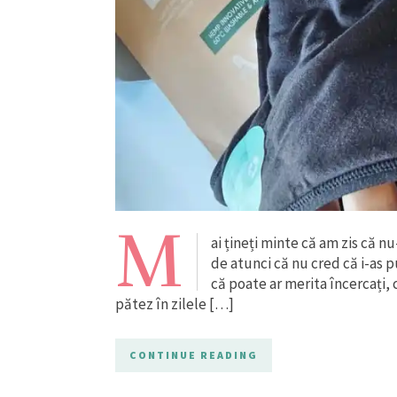
M
ai țineți minte că am zis că n
de atunci că nu cred că i-as p
că poate ar merita încercați,
pătez în zilele […]
CONTINUE READING