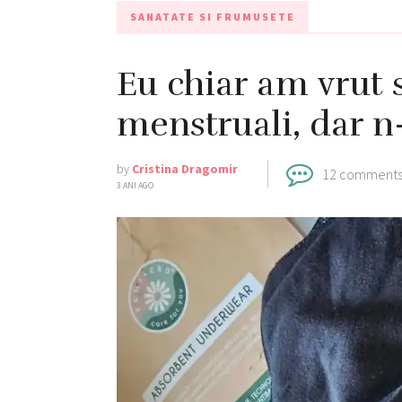
SANATATE SI FRUMUSETE
Eu chiar am vrut s
menstruali, dar n
by
Cristina Dragomir
12 comment
3 ANI AGO