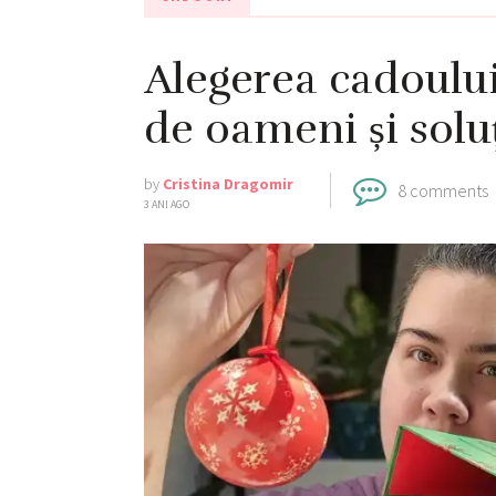
Alegerea cadoului
de oameni și soluț
by
Cristina Dragomir
8 comments
3 ANI AGO