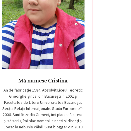
Mă numesc Cristina
An de fabricație 1984. Absolvit Liceul Teoretic
Gheorghe Șincai din București în 2002 și
Facultatea de Litere Universitatea București,
Secția Relații Internaționale. Studii Europene în
2006. Sunt în zodia Gemeni, îmi place să citesc
și să scriu, îmi plac oamenii sinceri și direcți și
iubesc la nebunie câinii. Sunt blogger din 2010.