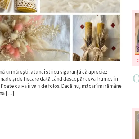
mă urmărești, atunci știi cu siguranță că apreciez
made și de fiecare dată când descopăr ceva frumos în
Poate cuiva îi va fi de folos. Dacă nu, măcar îmi rămâne
ima […]